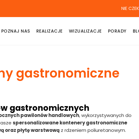
NIE CZE
POZNAJ NAS
REALIZACJE
WIZUALIZACJE
PORADY
B
ny gastronomiczne
ów gastronomicznych
ocznych pawilonów handlowych
, wykorzystywanych do
 Nasze
spersonalizowane kontenery gastronomiczne
wą oraz płytę warstwową
z rdzeniem poliuretanowym.