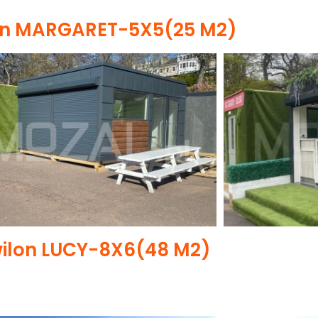
on MARGARET-5X5(25 M2)
ilon LUCY-8X6(48 M2)