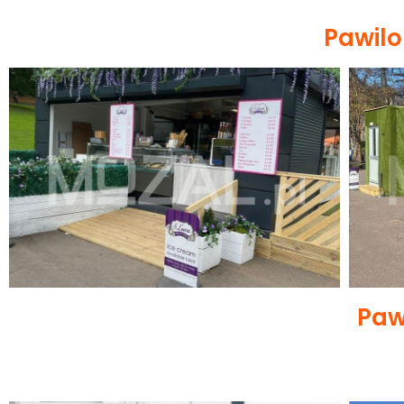
Pawil
Paw