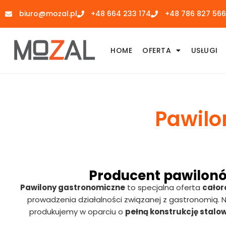
Przejdź
biuro@mozal.pl
+48 664 233 174
+48 786 827 566
do
treści
HOME
OFERTA
USŁUGI
Pawilo
Producent pawilon
Pawilony gastronomiczne
to specjalna oferta
całor
prowadzenia działalności związanej z gastronomią.
produkujemy w oparciu o
pełną konstrukcję stalo