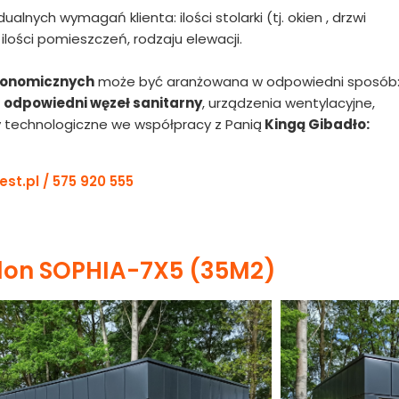
nych wymagań klienta: ilości stolarki (tj. okien , drzwi
ilości pomieszczeń, rodzaju elewacji.
ronomicznych
może być aranżowana w odpowiedni sposób
w
odpowiedni węzeł sanitarny
, urządzenia wentylacyjne,
y technologiczne we współpracy z Panią
Kingą Gibadło:
est.pl
/
575 920 555
lon SOPHIA-7X5 (35M2)