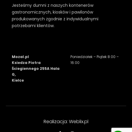
Jesteśmy dumni z naszych kontenerów
gastronomicznych, kiosków i pawilonów
produkowanych zgodnie z indywidualnymi
potrzebami klientów.
Mozal.pl
Poniedziałek – Piątek 8:00 –
Ksiedza Piotra
16:00
Ściegiennego 255A Hala
G,
Kielce
Realizacja: Weblix.pl
F
I